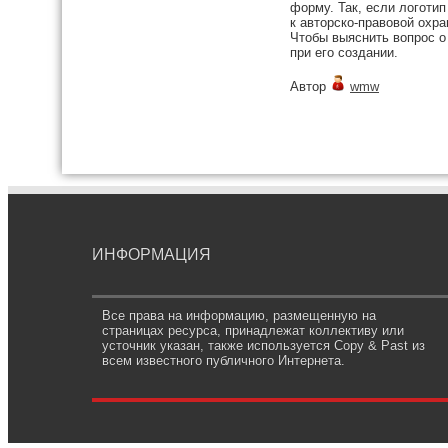
форму. Так, если логоти
к авторско-правовой охра
Чтобы выяснить вопрос о
при его создании.
Автор
wmw
ИНФОРМАЦИЯ
Все права на информацию, размещенную на
страницах ресурса, принадлежат коллективу или
усточник указан, также используется Copy & Past из
всем известного публичного Интернета.